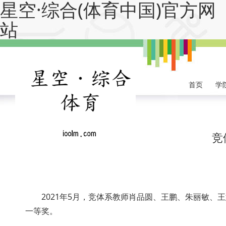
星空·综合(体育中国)官方网
站
首页
学
竞
2021年5月，竞体系教师肖品圆、王鹏、
一等奖。