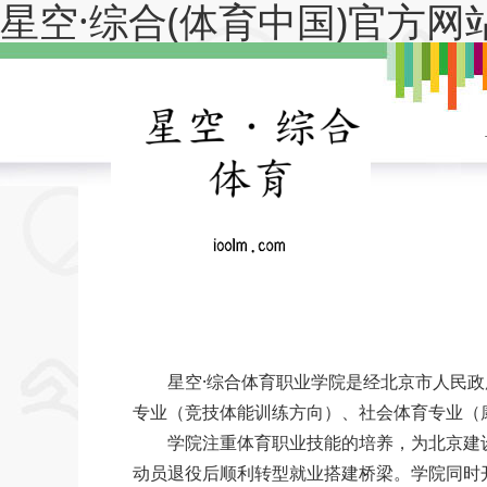
星空·综合(体育中国)官方网
星空·综合体育职业学院是经北京市人民政府批
专业（竞技体能训练方向）、社会体育专业（康
学院注重体育职业技能的培养，为北京
动员退役后顺利转型就业搭建桥梁。学院同时开