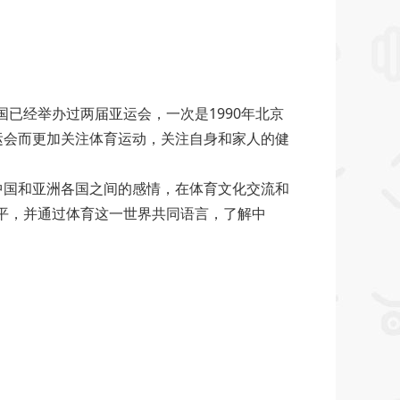
国已经举办过两届亚运会，一次是1990年北京
、亚运会而更加关注体育运动，关注自身和家人的健
国和亚洲各国之间的感情，在体育文化交流和
平，并通过体育这一世界共同语言，了解中