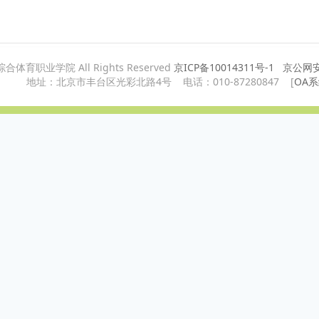
综合体育职业学院 All Rights Reserved
京ICP备10014311号-1
京公网安备
地址：北京市丰台区光彩北路4号 电话：010-87280847 [
OA