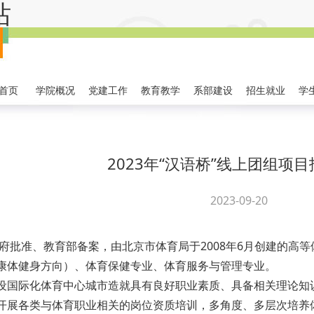
站
首页
学院概况
党建工作
教育教学
系部建设
招生就业
学
2023年“汉语桥”线上团组项
2023-09-20
准、教育部备案，由北京市体育局于2008年6月创建的高等
体健身方向）、体育保健专业、体育服务与管理专业。
建设国际化体育中心城市造就具有良好职业素质、具备相关理论知识
展各类与体育职业相关的岗位资质培训，多角度、多层次培养