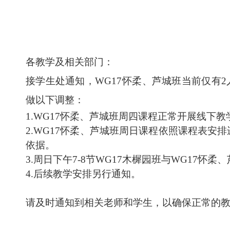
各教学及相关部门：
接学生处通知，
WG17
怀柔、芦城班当前仅有
2
做以下调整：
1.WG17
怀柔、芦城班周四课程正常开展线下教学
2.WG17
怀柔、芦城班周日课程依照课程表安
依据。
3.
周日下午
7-8
节
WG17
木樨园班与
WG17
怀柔
4.
后续教学安排另行通知。
请及时通知到相关老师和学生，以确保正常的教