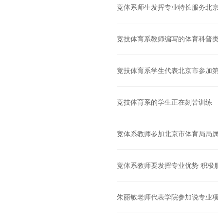
竞体系师生发挥专业特长服务北
竞技体育系教师编写的体育科普
竞技体育系学生代表北京市参加
竞技体育系的学生正在刻苦训练
竞体系教师参加北京市体育局局
竞体系教师要发挥专业优势 积极
朱丽敏老师代表学院参加说专业